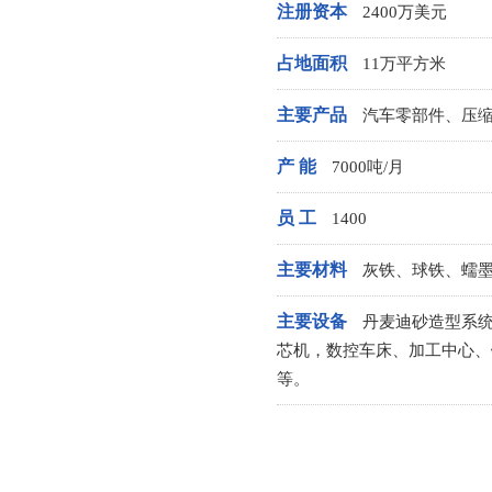
注册资本
2400万美元
占地面积
11万平方米
主要产品
汽车零部件、压
产 能
7000吨/月
员 工
1400
主要材料
灰铁、球铁、蠕
主要设备
丹麦迪砂造型系统
芯机，数控车床、加工中心、
等。